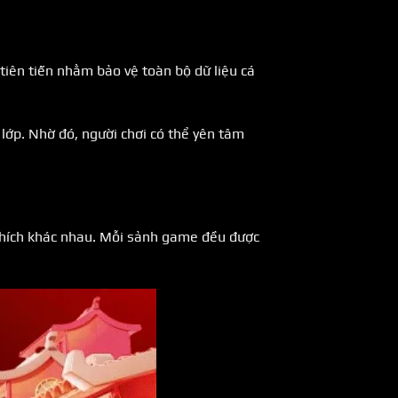
tiên tiến nhằm bảo vệ toàn bộ dữ liệu cá
 lớp. Nhờ đó, người chơi có thể yên tâm
thích khác nhau. Mỗi sảnh game đều được