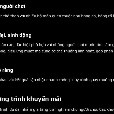
 người chơi
ợc thể thao với nhiều bộ môn quen thuộc như bóng đá, bóng rổ 
đại, sinh động
ư giãn cao, đặc biệt phù hợp với những người chơi muốn tìm cảm 
ộng, hiệu ứng mượt mà cùng cơ chế thưởng linh hoạt, góp phần d
õ ràng
nhau với kết quả cập nhật nhanh chóng. Quy trình quay thưởng 
ương trình khuyến mãi
trình ưu đãi nhằm gia tăng trải nghiệm cho người chơi. Các khu