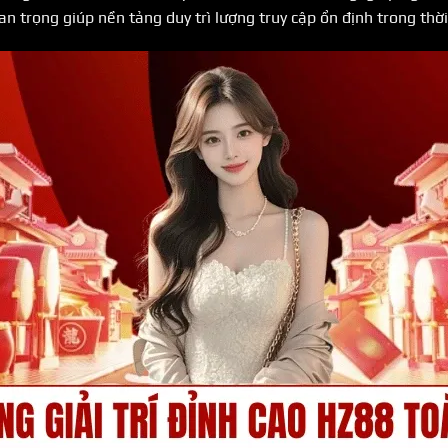
 trọng giúp nền tảng duy trì lượng truy cập ổn định trong thời