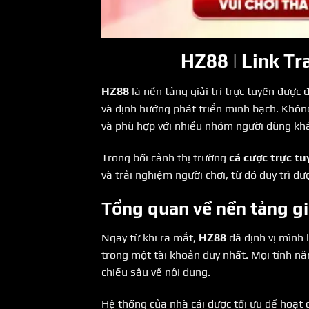
HZ88 | Link T
HZ88
là nền tảng giải trí trực tuyến được
và định hướng phát triển minh bạch. Không 
và phù hợp với nhiều nhóm người dùng kh
Trong bối cảnh thị trường
cá cược trực t
và trải nghiệm người chơi, từ đó duy trì đư
Tổng quan về nền tảng gi
Ngay từ khi ra mắt,
HZ88
đã định vị mình 
trong một tài khoản duy nhất. Mọi tính n
chiều sâu về nội dung.
Hệ thống của nhà cái được tối ưu để hoạt đ