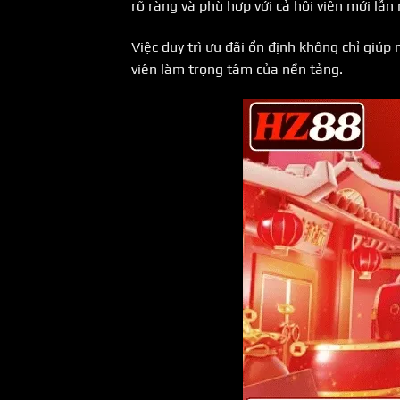
rõ ràng và phù hợp với cả hội viên mới lẫn
Việc duy trì ưu đãi ổn định không chỉ giúp 
viên làm trọng tâm của nền tảng.