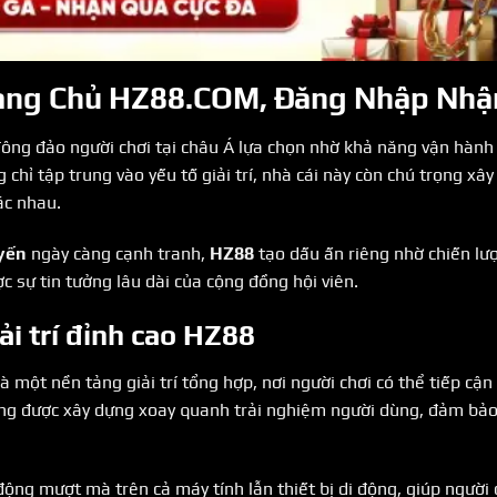
rang Chủ HZ88.COM, Đăng Nhập Nhận
 đông đảo người chơi tại châu Á lựa chọn nhờ khả năng vận hành 
chỉ tập trung vào yếu tố giải trí, nhà cái này còn chú trọng x
ác nhau.
uyến
ngày càng cạnh tranh,
HZ88
tạo dấu ấn riêng nhờ chiến lư
ợc sự tin tưởng lâu dài của cộng đồng hội viên.
ải trí đỉnh cao HZ88
là một nền tảng giải trí tổng hợp, nơi người chơi có thể tiếp cận
ăng được xây dựng xoay quanh trải nghiệm người dùng, đảm bảo
ộng mượt mà trên cả máy tính lẫn thiết bị di động, giúp người c