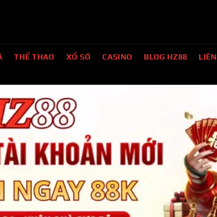
Á
THỂ THAO
XỔ SỐ
CASINO
BLOG HZ88
LIÊN