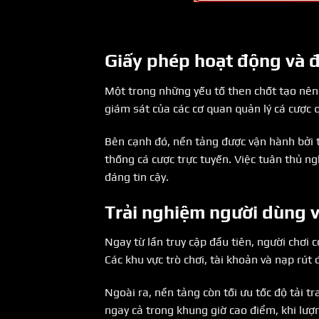
Giấy phép hoạt động và đ
Một trong những yếu tố then chốt tạo nên
giám sát của các cơ quan quản lý cá cược 
Bên cạnh đó, nền tảng được vận hành bởi t
thống cá cược trực tuyến. Việc tuân thủ n
đáng tin cậy.
Trải nghiệm người dùng v
Ngay từ lần truy cập đầu tiên, người chơi
Các khu vực trò chơi, tài khoản và nạp rút
Ngoài ra, nền tảng còn tối ưu tốc độ tải 
ngay cả trong khung giờ cao điểm, khi lượn