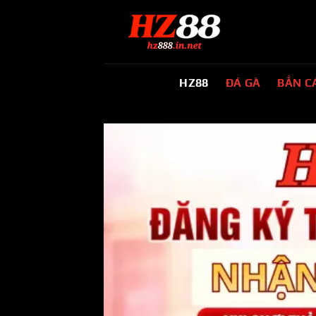
Bỏ
qua
nội
dung
HZ88
ĐÁ GÀ
BẮN C