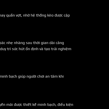
hay quần vợt, nhờ hệ thống kèo được cập
giác nhẹ nhàng sau thời gian dài căng
uy trì sức hút ổn định và tạo trải nghiệm
minh bạch giúp người chơi an tâm khi
yến mãi được thiết kế minh bạch, điều kiện