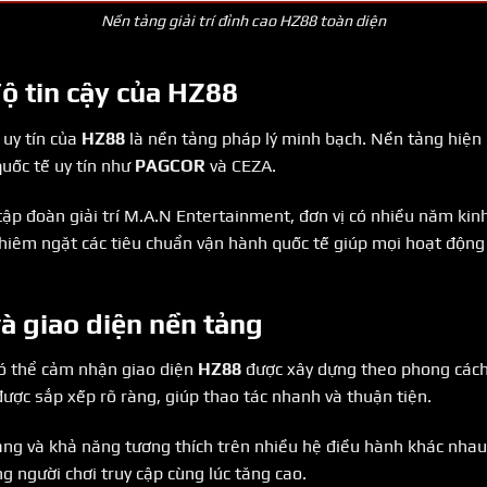
Nền tảng giải trí đỉnh cao HZ88 toàn diện
ộ tin cậy của HZ88
 uy tín của
HZ88
là nền tảng pháp lý minh bạch. Nền tảng hiện
quốc tế uy tín như
PAGCOR
và CEZA.
ập đoàn giải trí M.A.N Entertainment, đơn vị có nhiều năm kinh
ghiêm ngặt các tiêu chuẩn vận hành quốc tế giúp mọi hoạt động
à giao diện nền tảng
 có thể cảm nhận giao diện
HZ88
được xây dựng theo phong cách 
 được sắp xếp rõ ràng, giúp thao tác nhanh và thuận tiện.
trang và khả năng tương thích trên nhiều hệ điều hành khác nha
g người chơi truy cập cùng lúc tăng cao.