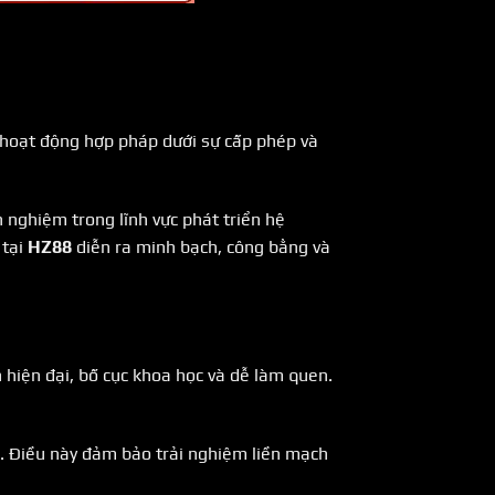
 hoạt động hợp pháp dưới sự cấp phép và
 nghiệm trong lĩnh vực phát triển hệ
 tại
HZ88
diễn ra minh bạch, công bằng và
hiện đại, bố cục khoa học và dễ làm quen.
u. Điều này đảm bảo trải nghiệm liền mạch